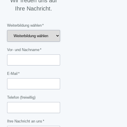
Wir freuen uns auf
Ihre Nachricht.
Pflichtfeld
Weiterbildung wählen
*
Pflichtfeld
Vor- und Nachname
*
Pflichtfeld
E-Mail
*
Telefon (freiwillig)
Pflichtfeld
Ihre Nachricht an uns
*