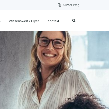
Kurzer Weg
Navigation
Suchbegriffe
überspringen
s
Wissenswert / Flyer
Kontakt
itend
Folgen Sie uns:
Seminare
Fördermöglichkeiten
Zimmer Wohnung
Download
Ansprechpartner
Infomaterial anfordern
Kontaktformular - allgemein
kraft zur
Anregungen, Kritik & Wünsche
Berufsförderung
Seminarreihe: Kinderschutz
itend
Rückruf vereinbaren