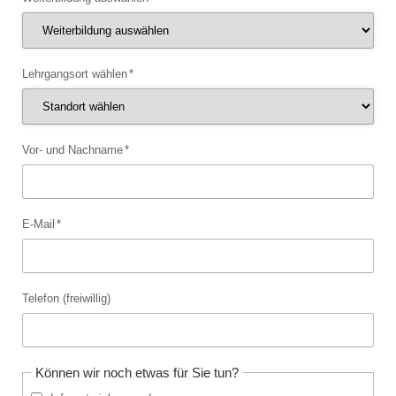
Pflichtfeld
Lehrgangsort wählen
*
Pflichtfeld
Vor- und Nachname
*
Pflichtfeld
E-Mail
*
Telefon (freiwillig)
Können wir noch etwas für Sie tun?