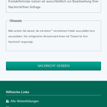
Kontaktformular nutzen wir ausschließlich zur Beantwortung Ihrer
Nachricht/Ihrer Anfrage.
Hinweis
*
Bitte achten Sie darauf, die mit einem
versehenen Felder auszufüllen bzw.
anzuwählen. Der erfolgreiche Versand wird Ihnen mit "Danke für Ihre
Nachricht" angezeigt
.
NACHRICHT SENDEN
Hilfreiche Links
Alle Weiterbildungen